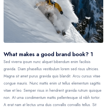
USD
- $
AUD
-
Bulgarian lev
Canad
BGN
- лв.
CAD
-
Australian dollar
Brazil
AUD
- $
BRL
- 
Canadian dollar
CAD
- $
What makes a good brand book? 1
Sed viverra ipsum nunc aliquet bibendum enim facilisis
gravida. Diam phasellus vestibulum lorem sed risus ultricies.
Magna sit amet purus gravida quis blandit. Arcu cursus vitae
congue mauris. Nunc mattis enim ut tellus elementum sagittis
vitae et leo. Semper risus in hendrerit gravida rutrum quisque
non. At urna condimentum mattis pellentesque id nibh tortor.
A erat nam at lectus urna duis convallis convallis tellus. Sit