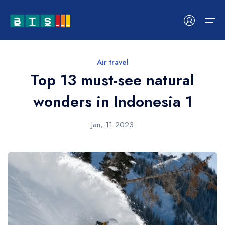
Air travel
Home
Top 13 must-see natural
About us
wonders in Indonesia 1
Australian dollar
Brazil
Destinations
Jan, 11 2023
AUD
- $
BRL
- 
Canadian dollar
Unite
Blogs
CAD
- $
USD
-
Contact
Brazilian real
Bulga
BRL
- R$
BGN
-
United States dollar
Austr